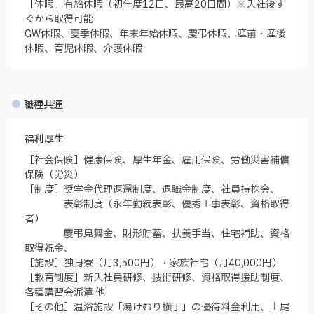
［休暇］有給休暇（初年度12日、最高20日間）※入社後す
ぐから取得可能
GW休暇、夏季休暇、年末年始休暇、慶弔休暇、産前・産後
休暇、育児休暇、介護休暇
職種共通
福利厚生
［社会保険］健康保険、厚生年金、雇用保険、労働災害補償
保険（労災）
［制度］奨学金代理返還制度、退職金制度、社員持株会、
表彰制度（永年勤続表彰、優秀工事表彰、資格取得
者）
慶弔見舞金、財形貯蓄、扶養手当、住宅補助、資格
取得祝金、
［施設］独身寮（月3,500円）・家族社宅（月40,000円）
［教育制度］新入社員研修、技術研修、資格取得援助制度、
各種講習会派遣 他
［その他］温浴施設「湯けむり横丁」の優待料金利用、上尾