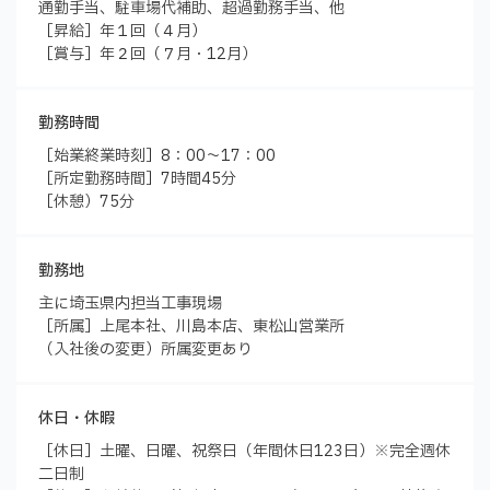
通勤手当、駐車場代補助、超過勤務手当、他
［昇給］年１回（４月）
［賞与］年２回（７月・12月）
勤務時間
［始業終業時刻］8：00～17：00
［所定勤務時間］7時間45分
［休憩）75分
勤務地
主に埼玉県内担当工事現場
［所属］上尾本社、川島本店、東松山営業所
（入社後の変更）所属変更あり
休日・休暇
［休日］土曜、日曜、祝祭日（年間休日123日）※完全週休
二日制