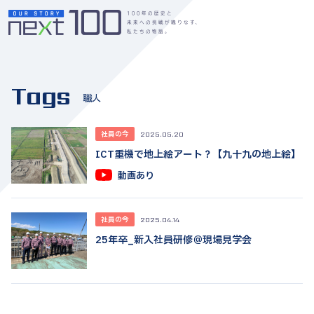
Tags
職人
社員の今
2025.05.20
ICT重機で地上絵アート？【九十九の地上絵】
動画あり
社員の今
2025.04.14
25年卒_新入社員研修＠現場見学会