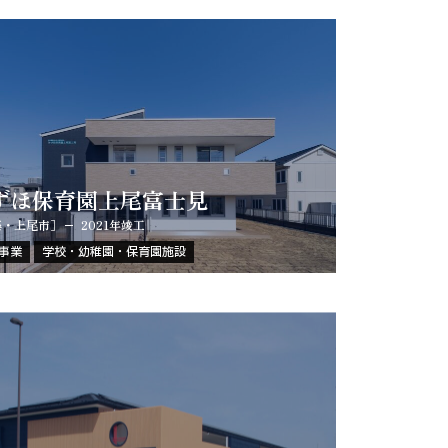
ずほ保育園上尾富士見
築・上尾市］
2021年竣工
事業
学校・幼稚園・保育園施設