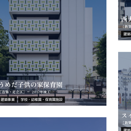
西
［新
建築
うめだ子供の家保育園
［改築・足立区］
2017年竣工
建築事業
学校・幼稚園・保育園施設
ス
［新
建築