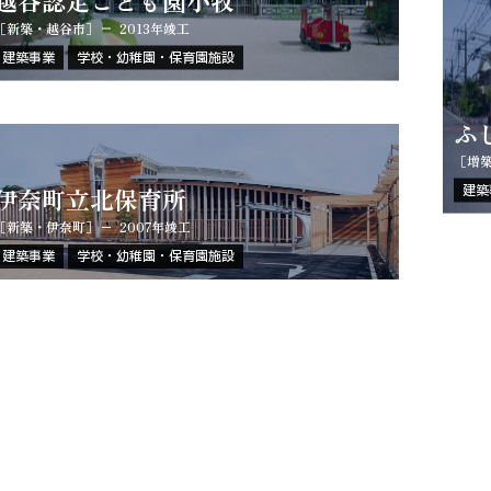
［新築・越谷市］
2013年竣工
建築事業
学校・幼稚園・保育園施設
ふ
［増
伊奈町立北保育所
建築
［新築・伊奈町］
2007年竣工
建築事業
学校・幼稚園・保育園施設