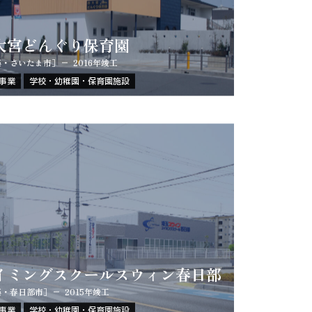
大宮どんぐり保育園
築・さいたま市］
2016年竣工
事業
学校・幼稚園・保育園施設
イミングスクールスウィン春日部
築・春日部市］
2015年竣工
事業
学校・幼稚園・保育園施設