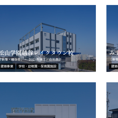
松山学園越谷レイクタウン校
み
［新築・越谷市］
2023年竣工／自社設計
［新
建築事業
学校・幼稚園・保育園施設
建築