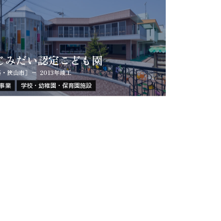
じみだい認定こども園
築・狭山市］
2013年竣工
事業
学校・幼稚園・保育園施設