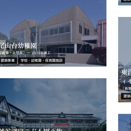
尾山台幼稚園
［改築・上尾市］
2014年竣工
建築事業
学校・幼稚園・保育園施設
東
ィ
［新
建築
越谷認定こども園小牧